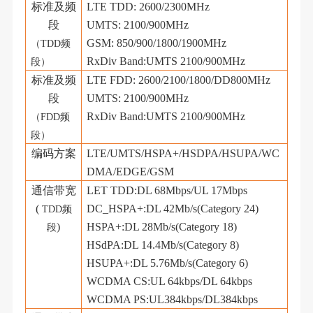
标准及频
LTE TDD: 2600/2300MHz
段
UMTS: 2100/900MHz
GSM: 850/900/1800/1900MHz
（
TDD频
RxDiv Band:UMTS 2100/900MHz
段）
标准及频
LTE FDD: 2600/2100/1800/DD800MHz
段
UMTS: 2100/900MHz
RxDiv Band:UMTS 2100/900MHz
（
FDD频
段）
编码方案
LTE/UMTS/HSPA+/HSDPA/HSUPA/WC
DMA/EDGE/GSM
通信带宽
LET TDD:DL 68Mbps/UL 17Mbps
(
DC_HSPA+:DL 42Mb/s(Category 24)
TDD频
)
HSPA+:DL 28Mb/s(Category 18)
段
HSdPA:DL 14.4Mb/s(Category 8)
HSUPA+:DL 5.76Mb/s(Category 6)
WCDMA CS:UL 64kbps/DL 64kbps
WCDMA PS:UL384kbps/DL384kbps