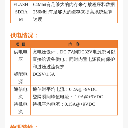
FLASH
64
M
bit有足够大的内存来存放程序和数据
SDRA
256Mbit有足够大的缓存来提高系统运算
M
速度
供电
情况：
项
目
内
容
供电电
宽电压设计，
DC 7V到DC32V电源都可以
压
直接给设备供电；同时内置电源反向保护
和过压过流保护
标配电
DC9V/1.5A
源
通信电
通信时平均电流：
0.2A@+9VDC
流
登网瞬间峰值电流：
1.0A@+9VDC
待机电
待机平均电流：
0.15A@+9VDC
流
物理特性
：