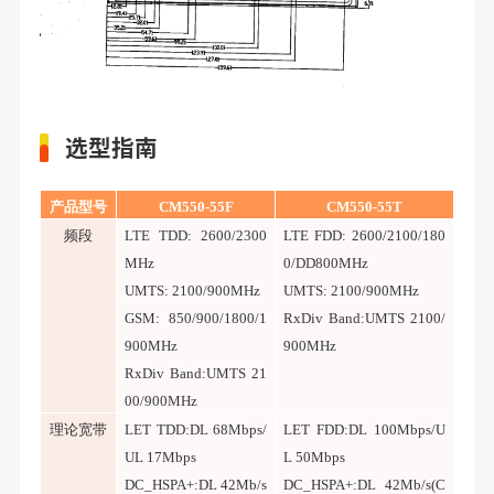
选型指南
产品型号
CM
550-55F
CM
550-55T
频段
LTE TDD: 2600/2300
LTE FDD: 2600/2100/180
MHz
0/DD800MHz
UMTS: 2100/900MHz
UMTS: 2100/900MHz
GSM: 850/900/1800/1
RxDiv Band:UMTS 2100/
900MHz
900MHz
RxDiv Band:UMTS 21
00/900MHz
理论宽带
LET TDD:DL 68Mbps/
LET FDD:DL 100Mbps/U
UL 17Mbps
L 50Mbps
DC_HSPA+:DL 42Mb/s
DC_HSPA+:DL 42Mb/s(C