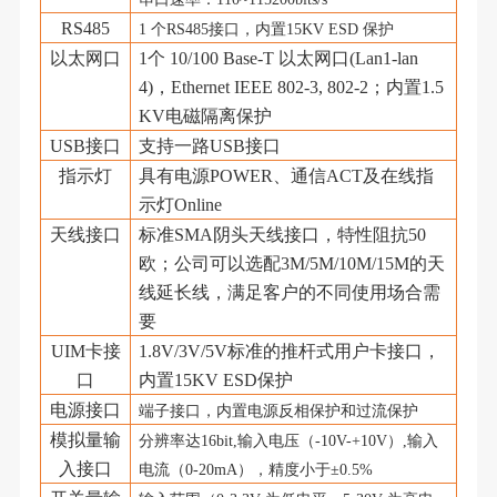
RS485
1 个RS485接口，内置15KV ESD 保护
以太网口
1个 10/100 Base-T 以太网口(Lan1-lan
4)，
Ethernet IEEE 802-3, 802-2
；内置
1.5
KV电磁隔离保护
USB接口
支持一路
USB接口
指示灯
具有电源
POWER、通信ACT及在线指
示灯Online
天线接口
标准
SMA阴头天线接口，特性阻抗50
欧；公司可以选配3M/5M/10M/15M的天
线延长线，满足客户的不同使用场合需
要
UIM卡接
1.8V/3V/5V标准的推杆式用户卡接口，
口
内置15KV ESD保护
电源接口
端子接口，内置电源反相保护和过流保护
模拟量输
分辨率达
16bit,
输入电压（
-10V
-
+10
V
）
,
输入
入接口
电流（
0
-20mA
），精度小于
±0.5%