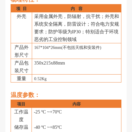
项
目
内
容
外壳
采用金属外壳，防辐射，抗干扰；外壳和
系统安全隔离，防雷设计；符合电力安规
要求；防护等级为
IP30；特别适合于环境
恶劣的工业控制领域
产品外
167*104*26mm(不包括天线和安装件)
形尺寸
产品包
350
x2
15
x
88
mm
装尺寸
重量
0.52Kg
温度参数
：
项目
内容
工作温
-25 ºC ~+
70
ºC
度
储存温
-40 ºC ~+85ºC