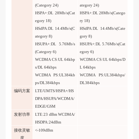
(Category 24)
ategory 24)
HSPA+:DL 28Mb/s(Cat
HSPA+:DL 28Mb/s(Catego
egory 18)
ry 18)
HSdPA:DL 14.4Mb/s(C
HSdPA:DL 14.4Mb/s(Cate
ategory 8)
gory 8)
HSUPA+:DL 5.76Mb/s
HSUPA+:DL 5.76Mb/s(Cat
(Category 6)
egory 6)
WCDMA CS:UL 64kbp
WCDMA CS:UL 64kbps/D
s/DL 64kbps
L 64kbps
WCDMA PS:UL384kb
WCDMA PS:UL384kbps/
ps/DL384kbps
DL384kbps
编码方案
LTE/UMTS/HSPA+/HS
DPA/HSUPA/WCDMA/
EDGE/GSM
发射功率
LTE:23 dBm WCDMA/
HSDPA:24dBm
接收灵敏
<-109dBm
度