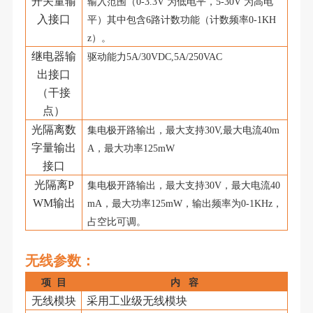
开关量输
输入范围（
0-3.3V
为低电平，
5-
30
V
为高电
入接口
平）其中包含
6路计数功能（计数频率0-1KH
z）。
继电器输
驱动能力
5A/30VDC,5A/250VAC
出接口
（干接
点）
光隔离数
集电极开路输出，最大支持
30V,
最大电流
40m
字量输出
A
，最大功率
125mW
接口
光隔离
P
集电极开路输出，最大支持
30V
，最大电流
40
WM输出
mA
，最大功率
125
mW，输出频率为0-1KHz，
占空比可调。
无线参数
：
项
目
内
容
无线模块
采用工业级无线模块