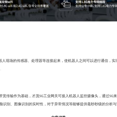
器人
现场的传感器、处理器等连接起来，使
机器人
之间可以进行通信，实
。
带宽传输作为基础，
才茂
工业网关可接入
机器人
监控摄像头，通过
来
5G
5G
脸识别、图像识别的实时性，对于异常情况等能够提供
毫秒
秒级的分析与