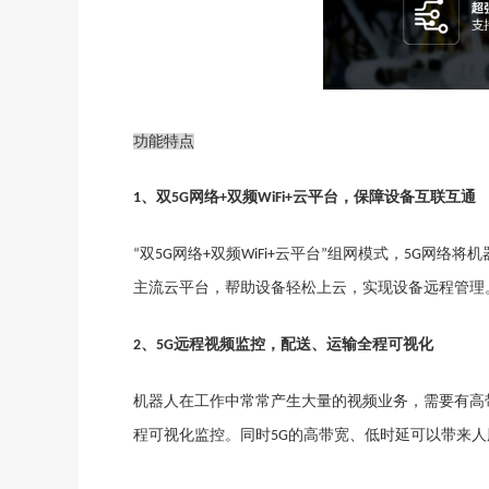
功能特点
、双
网络
双频
云平台，保障设备互联互通
1
5G
+
WiFi
+
双
网络
双频
云平台
组网模式，
网络将
机
“
5G
+
WiFi
+
”
5G
主流云平台，帮助设备轻松上云，
实现设备远程管理
、
远程视频监控，配送、运输全程可视化
2
5G
机器人
在工作中常常产生大量的视频业务，需要有高
程可视化监控。同时
的高带宽、低时延可以带来人
5G