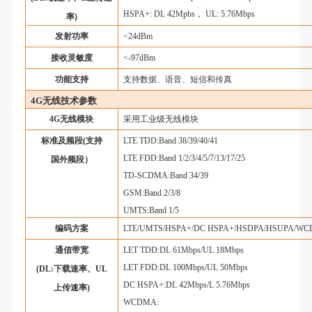
HSPA+: DL 42Mpbs， UL: 5.76Mbps
率)
发射功率
<24dBm
接收灵敏度
<-97dBm
功能支持
支持数据、语音、短信和传真
4G无线技术参数
4G无线模块
采用工业级无线模块
标准及频段
(支持
LTE TDD:Band 38/39/40/41
LTE FDD:Band 1/2/3/4/5/7/13/17/25
国外频段）
TD-SCDMA:Band 34/39
GSM:Band 2/3/8
UMTS:Band 1/5
编码方案
LTE/UMTS/HSPA+/DC HSPA+/HSDPA/HSUPA/W
通信带宽
LET TDD:DL 61Mbps/UL 18Mbps
LET FDD:DL 100Mbps/UL 50Mbps
(DL:下载速率、UL
DC HSPA+:DL 42Mbps/L 5.76Mbps
上传速率
)
WCDMA: