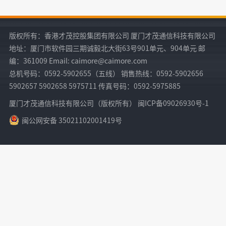
版权所有：香港才茂控股集团有限公司 厦门才茂通信科技有限公司
地址：厦门市软件园三期诚毅北大街63号901单元、904单元 邮
编：361009 Email: caimore@caimore.com
总机号码：0592-5902655（五线） 销售热线：0592-5902656
5902657 5902658 5975711 传真号码：0592-5975885
厦门才茂通信科技有限公司（版权所有） 闽ICP备09026930号-1
闽公网安备 35021102001419号