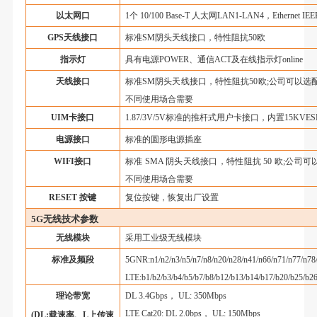
以太网口
1个 10/100 Base-T 人太网LAN1-LAN4，Ethernet 
GPS天线接口
标准
SM阴头天线接口，特性阻抗50欧
指示灯
具有电源
POWER、通信ACT及在线指示灯online
天线接口
标准
SM阴头天线接口，特性阻抗50欧;公司可以选配3
不同使用场合需要
UIM卡接口
1.87/3V/5V标准的推杆式用户卡接口，内置15KVE
电源接口
标准的圆形电源插座
WIFI接口
标准
SMA 阴头天线接口，特性阻抗 50 欧;公司可以
不同使用场合需要
RESET 按键
复位按键，恢复出厂设置
5G无线技术参数
无线模块
采用工业级无线模块
标准及频段
5GNR:n1/n2/n3/n5/n7/n8/n20/n28/n41/n66/n71/n77/n78
LTE:b1/b2/b3/b4/b5/b7/b8/b12/b13/b14/b17/b20/b25/b2
理论带宽
DL 3.4Gbps， UL: 350Mbps
LTE Cat20: DL 2.0bps， UL: 150Mbps
(DL:载速率、L上传速