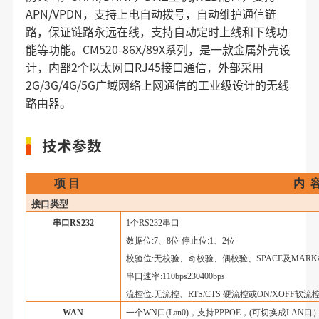
APN/VPDN，支持上电自动拨号，自动维护通信链
路，保证链路永远在线，支持自动定时上线和下线功
能等功能。CM520-86X/89X系列，是一款金属外壳设
计，内部2个以太网口RJ45接口通信，外部采用
2G/3G/4G/5G广域网络上网通信的工业级设计的无线
路由器。
技术参数
项
目
内
接口类型
串口
RS232
1个RS232串口
数据位
:7、8位 停止位:1、2位
校验位
:无校验、奇校验、偶校验、SPACE及MAR
串口速率
:110bps230400bps
流控位
:无流控、RTS/CTS 硬流控或ON/XOFF软流
WAN
一个
WN口(Lan0)，支持PPPOE，(可切换成LAN口