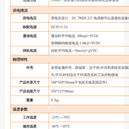
SDRAM
供电情况
供电电压
宽电压设计，
DC 7到DC327 电源都可以直接
标配电源
DC9V/1.5A
通信电流
通信时平均电流
: 390m@+9VDC
登网瞬间峰值电流
:1.0&@+9VDC
待机电流
待机平均电流
:<56mA@+gVDC
物理特性
外壳
采用金属外壳，防辐射，抗干扰
;外壳和系统安全
为 IP30;特别适合于环境恶劣的工业控制领域
产品外形尺寸
168*104*26mm(不包括天线及因定件)
产品包装尺寸
350*215*88mm
重量
0.7kg
温度参数
工作温度
-25℃~+70℃
储存温度
-40℃~+85℃