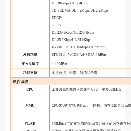
DL 384kbps/UL 384kbps
TD-SCDMA:DL 4.2Mbps/UL 2.2Mbps
EDGE:
GPRS:
DL 236.8Kbps/UL 236.8Kbps
DL 85.6Kbps/UL 85.6Kbps
4G cat1 LTE: DL 10Mbps/UL 5Mbps
发射功率
LTE:23 dm WCDMA/HSDPA:24dBm
接收灵敏度
<-109dBm
功能支持
支持数据、语音、短信和传真
硬件系统
CPU
工业级高性能嵌入式处理
CPU，主频533MHz
MMU
CPU带U内存管理单元，可以防止内存溢出导致系
FLaSH
128Mbits(可扩充到256Mbits)有足够大的内存来
1Gbits，有足够大的缓存来提高系统运算速度