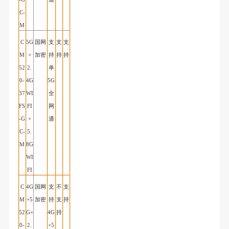
C
-
M
C
5G
国网
支
支
支
M
+
加密
持
持
持
52
2.
单
0-
4G
5G
37
WI
全
FS
FI
网
-G
+
通
C
-
5.
M
8G
WI
FI
C
4G
国网
支
不
支
M
+5
加密
持
支
持
52
G+
4G
持
0-
2.
+5