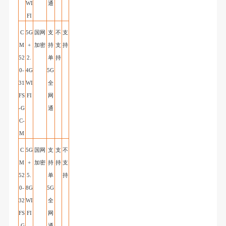
WI
通
FI
C
5G
国网
支
不
支
M
+
加密
持
支
持
52
2.
单
持
0-
4G
5G
31
WI
全
FS
FI
网
-G
通
C
-
M
C
5G
国网
支
支
不
M
+
加密
持
持
支
52
5.
单
持
0-
8G
5G
32
WI
全
FS
FI
网
-G
通