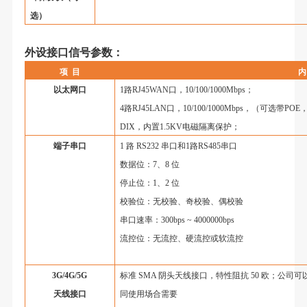
选）
外设接口信号参数：
项
目
内
以太网口
1
路
RJ45WAN
口，
10/100/1000Mbps
；
4
路
RJ45LAN
口，
10/100/1000Mbps
，（可选带
POE
DIX
，内置
1.5KV
电磁隔离保护；
端子串口
1
路
RS232
串口和
1
路
RS485
串口
数据位：
7
、
8
位
停止位：
1
、
2
位
校验位：无校验、奇校验、偶校验
串口速率：
300bps ~ 4000000bps
流控位：无流控、硬流控或软流控
3G/4G/5G
标准
SMA
阴头天线接口，特性阻抗
50
欧；公司可
天线接口
同使用场合需要