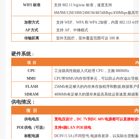
WIFI
标准
支持
802.11 b/g/n/ac
标准，速度支持
6M/9M/12M/18M/24M/36/48/54Mbps/450Mbps
最高可
加密方式
支持
WEP
、
WPA
和
WPA 2
加密，内置
802.11I 4.0
AP
方式
支持
AP
、中继模式
传输距离
室外无阻拦，室外覆盖范围可达
100
米
硬件系统
：
项
目
CPU
工业级高性能嵌入式处理
CPU
，
主频
880MHz
MMU
CPU
带
MMU
内存管理单元，可以防止内存溢出导致
FLASH
256Mb
有足够大的内存来存放程序和数据
;
根据客户
SDRAM
4096Mb
有足够大的缓存来提高系统运算速度
;
根据客
供电情况：
项
目
内
供电电压
宽电压设计，
DC 7V
到
DC 60V
电源都可以直接给设
POE
供电（可选）
支持
4
路
LAN POE
供电
标配电源
DC9V/1.5A
(
不同型号
,
电源有差异，以实际出货配备