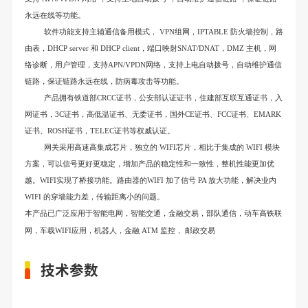
永远在线等功能。
软件功能支持主辅
通信
备用模式，
VPN组网，IPTABLE 防火墙控制，路
由表，DHCP server 和 DHCP client，端口映射SNAT/DNAT，DMZ 主机，网
络诊断，用户管理，支持APN/VPDN网络，支持上电自动拨号，自动维护通信
链路，保证链路永远在线
，
防病毒攻击
等功能。
产品拥有铁道部
CRCC证书，
公安部
认证证书，住建部互联互通证书，入
网证书，
3C
证书，高低温证书、无委证书，国外
CE证书、FCC证书、EMARK
证书、ROSH证书，TELEC证书
等权威认证。
网关
采用高速高集成芯片，独立的
WIFI芯片，相比于集成的 WIFI 模块
方案，可以信号更好更稳定，增加产品的稳定性和一致性，整机性能更加优
越。
WIFI实现了桥接功能。
路由器的
WIFI 加了信号 PA 放大功能，解决业内
WIFI 的穿墙能力差，传输距离小的问题。
本产品已广泛应用于智能电网，智能交通，
金融交易，部队通信，
动车高铁联
网，车载
WIFI应用，机器人，金融 ATM 监控， 邮政交易
技术参数