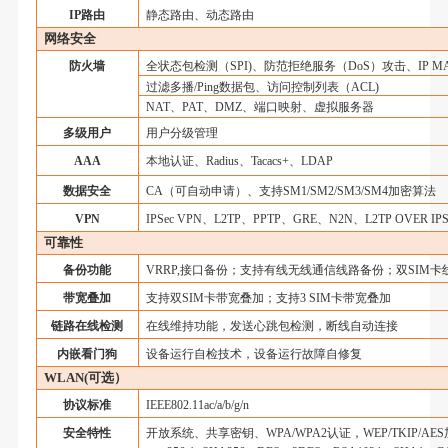
IP
路由
静态路由、动态路由
网络安全
防火墙
全状态包检测（
SPI)
、防范拒绝服务（
DoS
）攻击、
IP M
过滤多播
/Ping
数据包、访问控制列表（
ACL)
NAT
、
PAT
、
DMZ
、端口映射、虚拟服务器
多级用户
用户分级管理
AAA
本地认证、
Radius
、
Tacacs+
、
LDAP
数据安全
CA
（可自动申请）、支持
SM1/SM2/SM3/SM4
加密算法
VPN
IPSec VPN
、
L2TP
、
PPTP
、
GRE
、
N2N
、
L2TP OVER IPS
可靠性
备份功能
VRRP,
接口备份
；
支持有线无线通信线路备份；
双
SIM
卡
带宽叠加
支持双
SIM
卡带宽叠加；支持
3 SIM
卡带宽叠加
链路在线检测
在线维持功能，发送心跳包检测，断线自动连接
内嵌看门狗
设备运行自检技术，设备运行故障自修复
WLAN(
可选）
协议标准
IEEE802.11ac/a/b/g/n
安全特性
开放系统、共享密钥、
WPA/WPA2
认证，
WEP/TKIP/AES