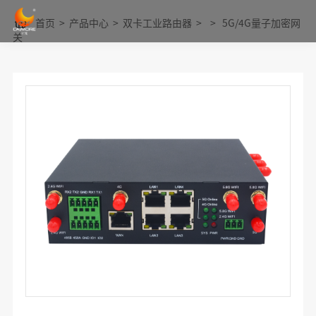
首页
>
产品中心
>
双卡工业路由器
>
>
5G/4G量子加密网
关