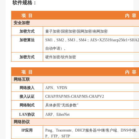
软件规格
：
项
目
内
容
安全加密
加密方式
量子加密
/国密加密/国网加密/南网加密
加密算法
SM
1，
SM2
，
SM3
，
SM4
；
AES+X25519/secp256r1+SHA
自动申请）
。
加密方式
硬件加密
/
软件加密
项
目
内
容
网络互联
网络接入
APN
、
VPDN
接入认证
CHAP/PAP/MS-CHAP/MS-CHAPV2
网络制式
具体参照
“无线参数”
LAN
协议
ARP
、
EtherNet
网络协议
IP
应用
Ping
、
Traceroute
、
DHCP
服务器
/
中继
/
客户端、
DNS
中继
P
、
FTP
、
SFTP