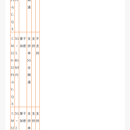
FS
FI
网
-G
通
C
-
Q
E
C
5G
量子
支
支
不
M
+
加密
持
持
支
52
5.
单
持
0-
8G
5G
32
WI
全
FS
FI
网
-G
通
C
-
Q
E
C
5G
量子
支
支
支
M
+
加密
持
持
持
52
2.
单