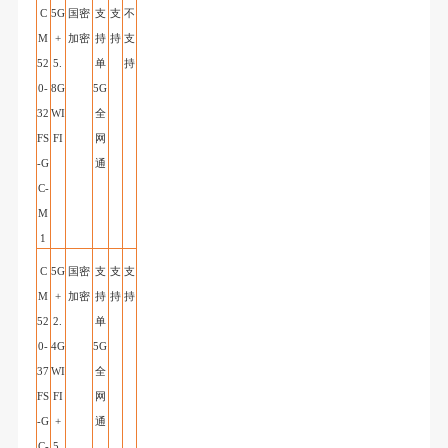
C
5G
国密
支
支
不
M
+
加密
持
持
支
52
5.
单
持
0-
8G
5G
32
WI
全
FS
FI
网
-G
通
C
-
M
1
C
5G
国密
支
支
支
M
+
加密
持
持
持
52
2.
单
0-
4G
5G
37
WI
全
FS
FI
网
-G
+
通
C
-
5.