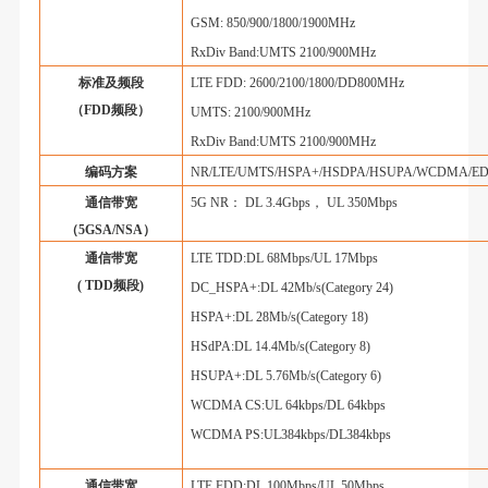
GSM: 850/900/1800/1900MHz
RxDiv Band:UMTS 2100/900MHz
标准及频段
LTE FDD: 2600/2100/1800/DD800MHz
（
FDD
频段）
UMTS: 2100/900MHz
RxDiv Band:UMTS 2100/900MHz
编码方案
NR/LTE/UMTS/HSPA+/HSDPA/HSUPA/WCDMA/E
通信带宽
5G NR
：
DL 3.4Gbps
，
UL 350Mbps
（
5GSA/NSA
）
通信带宽
LTE TDD:DL 68Mbps/UL 17Mbps
( TDD
频段
)
DC_HSPA+:DL 42Mb/s(Category 24)
HSPA+:DL 28Mb/s(Category 18)
HSdPA:DL 14.4Mb/s(Category 8)
HSUPA+:DL 5.76Mb/s(Category 6)
WCDMA CS:UL 64kbps/DL 64kbps
WCDMA PS:UL384kbps/DL384kbps
通信带宽
LTE FDD:DL 100Mbps/UL 50Mbps