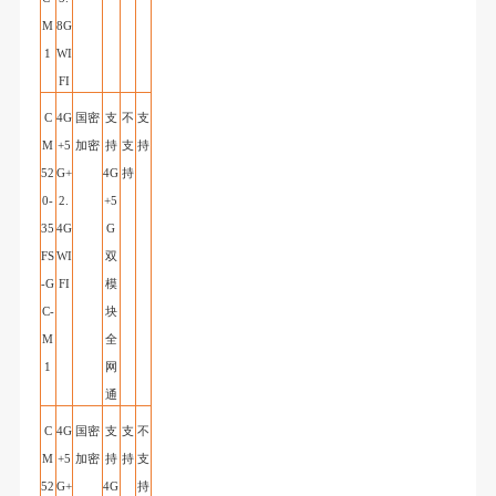
M
8G
1
WI
FI
C
4G
国密
支
不
支
M
+5
加密
持
支
持
52
G+
4G
持
0-
2.
+5
35
4G
G
FS
WI
双
-G
FI
模
C
-
块
M
全
1
网
通
C
4G
国密
支
支
不
M
+5
加密
持
持
支
52
G+
4G
持