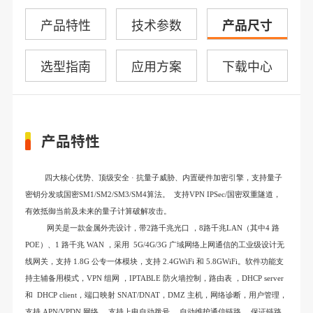
产品特性
技术参数
产品尺寸
选型指南
应用方案
下载中心
产品特性
四大核心优势
、
顶级安全
· 抗量子威胁
、
内置硬件加密引擎，支持量子
密钥分发或国密
SM1/SM2/SM3/SM4算法。 支持
VPN
IPSec/国密双重隧道，
有效抵御当前及未来的量子计算破解攻击。
网关
是一款金属外壳设计，带
2
路千兆光口
，
8
路千兆
LAN
（其中
4
路
POE
）、
1
路千兆
WAN
，采用
5G/4G/3G
广域网络上网通信的工业级设计无
线网关，支持
1.8G
公专一体模块，支持
2.4GWiFi
和
5.8GWiFi
。软件功能支
持主辅备用模式，
VPN
组网
，
IPTABLE
防火墙控制，路由表
，
DHCP server
和
DHCP client
，端口映射
SNAT/DNAT
，
DMZ
主机，网络诊断，用户管理，
支持
APN/VPDN
网络
，支持上电自动拨号
，自动维护通信链路
，保证链路