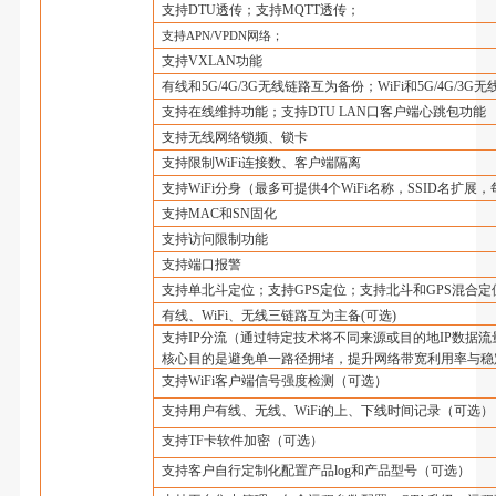
支持
DTU
透传；支持
MQTT
透传；
支持
APN/VPDN
网络；
支持
VXLAN
功能
有线和
5G/4G/3G
无线链路互为备份；
WiFi
和
5G/4G/3G
无
支持在线维持功能；支持
DTU LAN
口客户端心跳包功能
支持无线网络锁频、锁卡
支持限制
WiFi
连接数、客户端隔离
支持
WiFi
分身（最多可提供
4
个
WiFi
名称，
SSID
名扩展，
支持
MAC
和
SN
固化
支持访问限制功能
支持端口报警
支持单北斗定位；支持
GPS
定位；支持北斗和
GPS
混合定
有线、
WiFi
、无线三链路互为主备
(
可选
)
支持
IP
分流（通过特定技术将不同来源或目的地
IP
数据流
核心目的是避免单一路径拥堵，提升网络带宽利用率与稳
支持
WiFi
客户端信号强度检测（可选）
支持用户有线、无线、
WiFi
的上、下线时间记录（可选）
支持
TF
卡软件加密（可选）
支持客户自行定制化配置产品
log
和产品型号（可选）