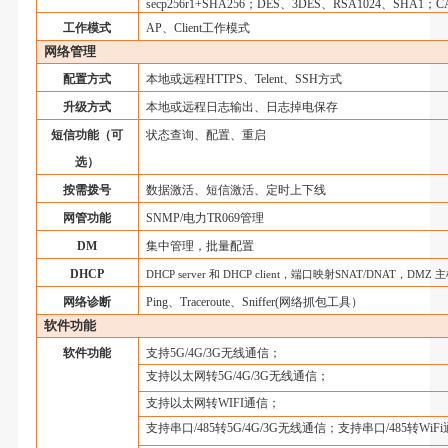
secp256r1+SHA256
；
DES、3DES、RSA1024、SHA1
；
C
工作模式
AP
、
Client
工作模式
网络管理
配置方式
本地或远程
HTTPS
、
Telent
、
SSH
方式
升级方式
本地或远程日志输出、日志掉电保存
短信功能（可
状态查询、配置、重启
选）
按需拨号
数据激活、短信激活、定时上下线
网管功能
SNMP/
电力
TR069
管理
DM
集中管理，批量配置
DHCP
DHCP server
和
DHCP client
，端口映射
SNAT/DNAT
，
DMZ
主
网络诊断
Ping
、
Traceroute
、
Sniffer(
网络抓包工具）
软件功能
软件功能
支持
5G/4G/3G
无线通信；
支持以太网转
5G/4G/3G
无线通信；
支持以太网转
WIFI
通信；
支持串口
/485
转
5G/4G/3G
无线通信；支持串口
/485
转
WiFi