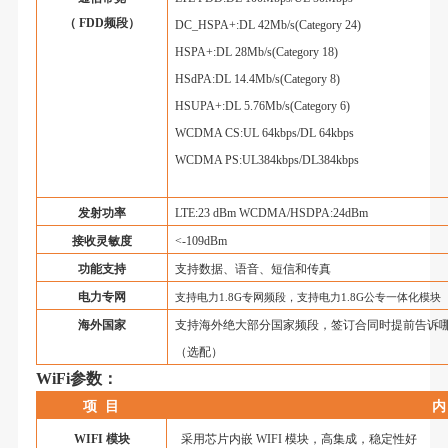
（
FDD
频段）
DC_HSPA+:DL 42Mb/s(Category 24)
HSPA+:DL 28Mb/s(Category 18)
HSdPA:DL 14.4Mb/s(Category 8)
HSUPA+:DL 5.76Mb/s(Category 6)
WCDMA CS:UL 64kbps/DL 64kbps
WCDMA PS:UL384kbps/DL384kbps
发射功率
LTE:23 dBm WCDMA/HSDPA:24dBm
接收灵敏度
<-109dBm
功能支持
支持数据、语音、短信和传真
电力专网
支持电力
1.8G
专网频段，支持电力
1.8G
公专一体化模块
海外国家
支持海外绝大部分国家频段，签订合同时提前告诉
（选配）
WiFi
参数：
项
目
内
WIFI
模块
采用芯片内嵌
WIFI
模块，高集成，稳定性好