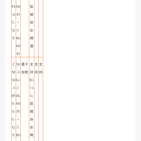
FS
WI
双
-G
FI
模
C
-
+
块
Q
5.
全
E
8G
网
WI
通
FI
C
5G
量子
支
支
支
M
+5
加密
持
持
持
50
G+
5
G
-3
2.
+5
9F
4G
G
S-
WI
双
G
FI
模
C-
+
块
Q
5.
全
E
8G
网