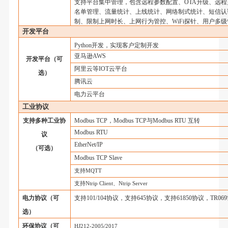
支持平台集中管理，包含远程参数配置、
OTA
升级、远程
名单管理、流量统计、上线统计、网络制式统计、短信认
制、限制上网时长、上网行为管控、
WiFi
探针、用户多级
开发平台
Python
开发，实现客户定制开发
亚马逊
AWS
开发平台（可
阿里云等
IOT
云平台
选）
腾讯云
电力云平台
工业协议
支持多种工业协
Modbus TCP
，
Modbus TCP
与
Modbus RTU
互转
Modbus RTU
议
EtherNet/IP
（可选）
Modbus TCP Slave
支持
MQTT
支持
Ntrip Client
、
Ntrip Server
电力协议（可
支持
101/104
协议，支持
645
协议，支持
61850
协议，
TR069
选）
环保协议（可
HJ212-2005/2017