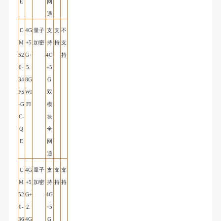
E
网
通
C
4G
量子
支
支
不
M
+5
加密
持
持
支
52
G+
4G
持
0-
5.
+5
34
8G
G
FS
WI
双
-G
FI
模
C
-
块
Q
全
E
网
通
C
4G
量子
支
支
支
M
+5
加密
持
持
持
52
G+
4G
0-
2.
+5
36
4G
G