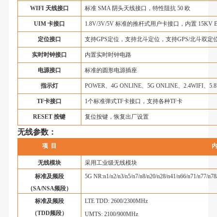
WIFI
天线接口
标准
SMA
阴头天线接口，特性阻抗
50
欧
UIM
卡接口
1.8V/3V/5V
标准的推杆式用户卡接口，内置
15KV 
定位接口
支持
GPS
定位，支持北斗定位，支持
GPS/
北斗双定
实时时钟接口
内置实时时钟电路
电源接口
标准的圆形电源插座
指示灯
POWER
、
4G ONLINE
、
5G ONLINE
、
2.4WIFI
、
5.
TF
卡接口
1
个标准弹式
TF
卡接口，支持各种
TF
卡
RESET
按键
复位按键，恢复出厂设置
无线参数：
项
目
无线模块
采用工业级无线模块
标准及频段
5G NR:n1/n2/n3/n5/n7/n8/n20/n28/n41/n66/n71/n77/n78
（
SA/NSA
频段）
标准及频段
LTE TDD: 2600/2300MHz
（
TDD
频段）
UMTS: 2100/900MHz