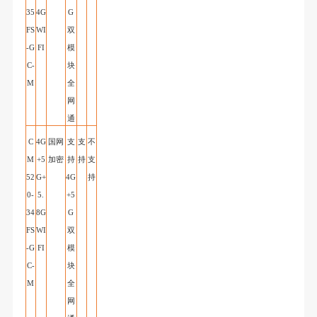
35
4G
G
FS
WI
双
-G
FI
模
C
-
块
M
全
网
通
C
4G
国网
支
支
不
M
+5
加密
持
持
支
52
G+
4G
持
0-
5.
+5
34
8G
G
FS
WI
双
-G
FI
模
C
-
块
M
全
网