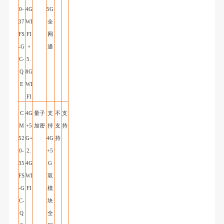
0-
4G
5G
37
WI
全
FS
FI
网
-G
+
通
C
-
5.
Q
8G
E
WI
FI
C
4G
量子
支
不
支
M
+5
加密
持
支
持
52
G+
4G
持
0-
2.
+5
35
4G
G
FS
WI
双
-G
FI
模
C
-
块
Q
全