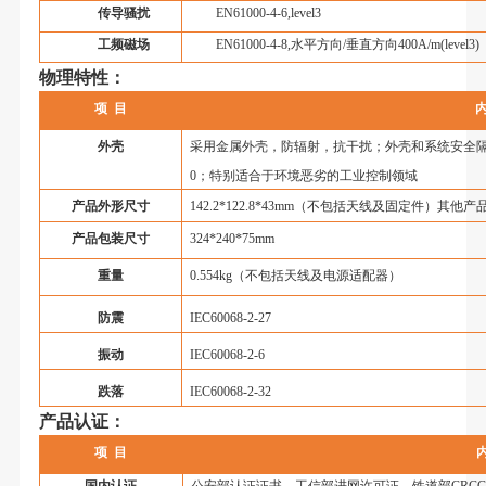
传导骚扰
EN61000-4-6,level3
工频磁场
EN61000-4-8,
水平方向
/
垂直方向
400A/m(level3)
物理特性：
项
目
外壳
采用金属外壳，防辐射，抗干扰；外壳和系统安全
0
；特别适合于环境恶劣的工业控制领域
产品外形尺寸
142.2*122.8*43mm（不包括天线及固定件）其他
产品包装尺寸
324*240*75mm
重量
0.554kg（不包括天线及电源适配器）
防震
IEC60068-2-27
振动
IEC60068-2-6
跌落
IEC60068-2-32
产品认证：
项
目