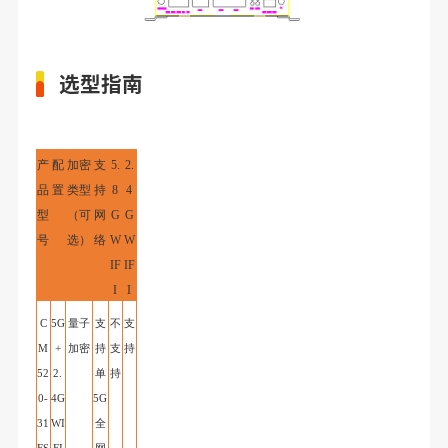
选型指南
产
配
加密
支
5.
2.
品
置
类型
持
8
4
型
（可
网
G
G
号
选）
络
W
W
IF
IF
I
I
C
5G
量子
支
不
支
M
+
加密
持
支
持
52
2.
单
持
0-
4G
5G
31
WI
全