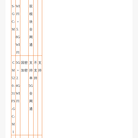
S-
WI
双
G
FI
模
C-
+
块
M
5.
全
8G
网
WI
通
FI
C
5G
国密
支
不
支
M
+
加密
持
支
持
52
2.
单
持
0-
4G
5G
31
WI
全
FS
FI
网
-G
通
C
-
M
1