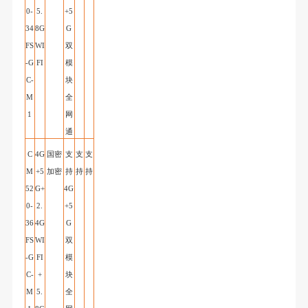
0-
5.
+5
34
8G
G
FS
WI
双
-G
FI
模
C
-
块
M
全
1
网
通
C
4G
国密
支
支
支
M
+5
加密
持
持
持
52
G+
4G
0-
2.
+5
36
4G
G
FS
WI
双
-G
FI
模
C
-
+
块
M
5.
全