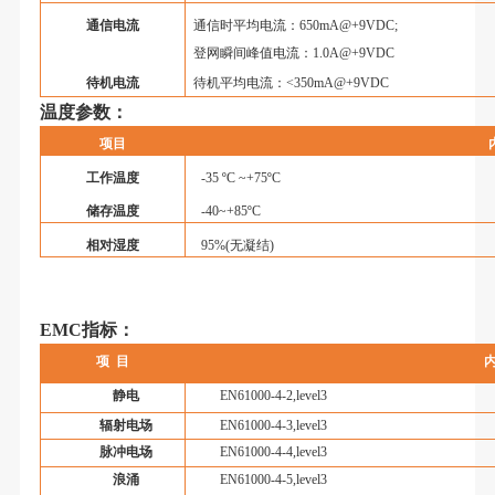
通信电流
通信时平均电流：
650mA@+9VDC;
登网瞬间峰值电流：
1.0A@+9VDC
待机电流
待机平均电流：
<350mA@+9VDC
温度参数：
项目
工作温度
-35
º
C ~+75
º
C
储存温度
-40~+85
º
C
相对湿度
95%(
无凝结
)
EMC
指标：
项
目
静电
EN61000-4-2,level3
辐射电场
EN61000-4-3,level3
脉冲电场
EN61000-4-4,level3
浪涌
EN61000-4-5,level3