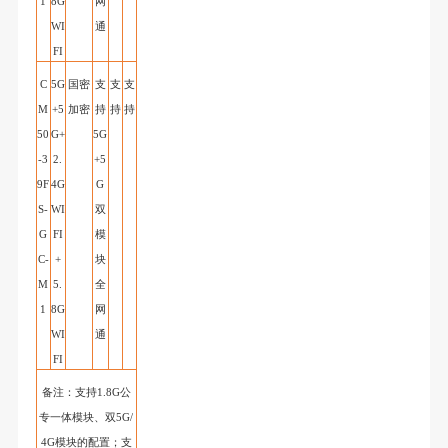
1
8G
网
WI
通
FI
C
5G
国密
支
支
支
M
+5
加密
持
持
持
50
G+
5
G
-3
2.
+5
9F
4G
G
S-
WI
双
G
FI
模
C-
+
块
M
5.
全
1
8G
网
WI
通
FI
备注：支持
1.8G
公
专一体模块、双
5G
/
4G
模块的配置
；
支