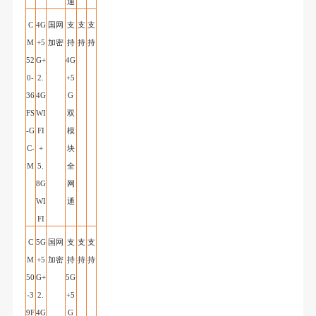
通
C
4G
国网
支
支
支
M
+5
加密
持
持
持
52
G+
4G
0-
2.
+5
36
4G
G
FS
WI
双
-G
FI
模
C
-
+
块
M
5.
全
8G
网
WI
通
FI
C
5G
国网
支
支
支
M
+5
加密
持
持
持
50
G+
5
G
-3
2.
+5
9F
4G
G