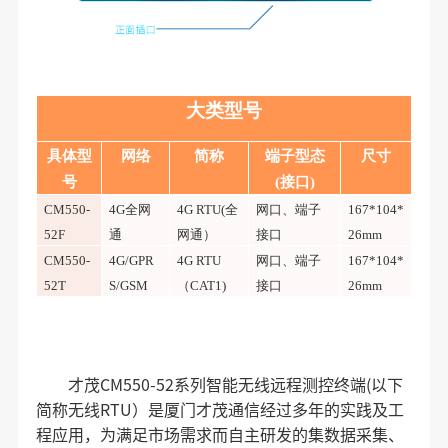
大类型号
具体型
网络
简称
端子型态
尺寸
号
(接口)
CM550-
4G全网
4G RTU(全
网口、端子
167*104*
52F
通
网通）
接口
26mm
CM550-
4G/GPR
4G RTU
网口、端子
167*104*
52T
S/GSM
（CAT1)
接口
26mm
才茂CM550-52系列智能无线远程测控终端(以下
简称无线RTU）是厦门才茂通信经过多年的实践及工
程应用，为满足市场需求而自主研发的集数据采集、