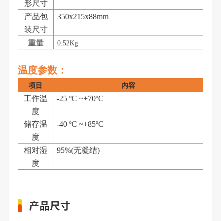
形尺寸
产品包
350
x2
15
x
88
mm
装尺寸
重量
0.52Kg
温度参数
：
项目
内容
工作温
-25 ºC ~+
70
ºC
度
储存温
-40 ºC ~+85ºC
度
相对湿
95%(
无凝结
)
度
产品尺寸