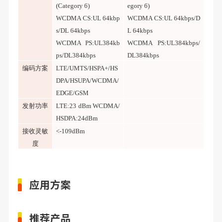
(Category 6)
egory 6)
WCDMA CS:UL 64kbp
WCDMA CS:UL 64kbps/D
s/DL 64kbps
L 64kbps
WCDMA PS:UL384kb
WCDMA PS:UL384kbps/
ps/DL384kbps
DL384kbps
编码方案
LTE/UMTS/HSPA+/HS
DPA/HSUPA/WCDMA/
EDGE/GSM
发射功率
LTE:23 dBm WCDMA/
HSDPA:24dBm
接收灵敏
<-109dBm
度
应用方案
推荐产品