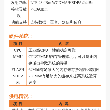
发射功率
LTE:23 dBm WCDMA/HSDPA:24dBm
接收灵敏
<-109dBm
度
功能支持
支持数据、语音、短信和传真
硬件系统
：
项
目
内
容
CPU
工业级
CPU，性能稳定可靠
MMU
CPU带MMU内存管理单元，可以防止内
存溢出导致系统的异常
FLASH
64
M
bit有足够大的内存来存放程序和数据
SDRA
256Mbit有足够大的缓存来提高系统运算
M
速度
供电
情况：
项
目
内
容