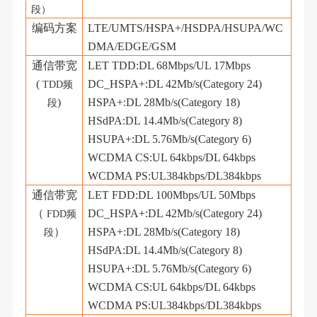
段）
编码方案
LTE/UMTS/HSPA+/HSDPA/HSUPA/WC
DMA/EDGE/GSM
通信带宽
LET TDD:DL 68Mbps/UL 17Mbps
(
DC_HSPA+:DL 42Mb/s(Category 24)
TDD频
)
HSPA+:DL 28Mb/s(Category 18)
段
HSdPA:DL 14.4Mb/s(Category 8)
HSUPA+:DL 5.76Mb/s(Category 6)
WCDMA CS:UL 64kbps/DL 64kbps
WCDMA PS:UL384kbps/DL384kbps
通信带宽
LET FDD:DL 100Mbps/UL 50Mbps
（
DC_HSPA+:DL 42Mb/s(Category 24)
FDD频
）
HSPA+:DL 28Mb/s(Category 18)
段
HSdPA:DL 14.4Mb/s(Category 8)
HSUPA+:DL 5.76Mb/s(Category 6)
WCDMA CS:UL 64kbps/DL 64kbps
WCDMA PS:UL384kbps/DL384kbps