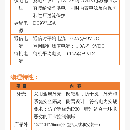
供电电
宽电压设计，
DC 7V到DC32V电源都可以
压
直接给设备供电；同时内置电源反向保护
和过压过流保护
标配电
DC9V/1.5A
源
通信电
通信时平均电流：
0.2A@+9VDC
流
登网瞬间峰值电流：
1.0A@+9VDC
待机电
待机平均电流：
0.15A@+9VDC
流
物理特性
：
项
目
内
容
外壳
采用金属外壳，防辐射，抗干扰；外壳和
系统安全隔离，防雷设计；符合电力安规
要求；防护等级为
IP30；特别适合于环境
恶劣的工业控制领域
产品外
167*104*26mm(不包括天线和安装件)