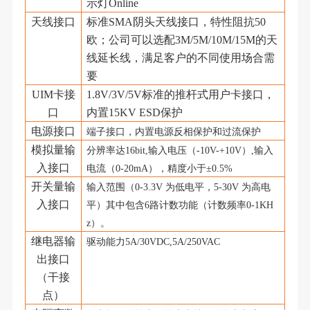
示灯Online
天线接口
标准
SMA阴头天线接口，特性阻抗50
欧；公司可以选配3M/5M/10M/15M的天
线延长线，满足客户的不同使用场合需
要
UIM卡接
1.8V/3V/5V标准的推杆式用户卡接口，
口
内置15KV ESD保护
电源接口
端子接口，内置电源反相保护和过流保护
模拟量输
分辨率达
16bit,
输入电压（
-10V
-
+10
V
）
,
输入
入接口
电流（
0
-20mA
），精度小于
±0.5%
开关量输
输入范围（
0-3.3V
为低电平，
5-
30
V
为高电
入接口
平）其中包含
6路计数功能（计数频率0-1KH
z）。
继电器输
驱动能力
5A/30VDC,5A/250VAC
出接口
（干接
点）