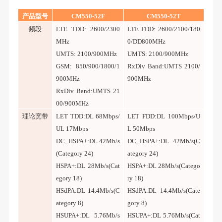
产品型号
CM
550-52F
CM
550-52T
频段
LTE TDD: 2600/2300
LTE FDD: 2600/2100/180
MHz
0/DD800MHz
UMTS: 2100/900MHz
UMTS: 2100/900MHz
GSM: 850/900/1800/1
RxDiv Band:UMTS 2100/
900MHz
900MHz
RxDiv Band:UMTS 21
00/900MHz
理论宽带
LET TDD:DL 68Mbps/
LET FDD:DL 100Mbps/U
UL 17Mbps
L 50Mbps
DC_HSPA+:DL 42Mb/s
DC_HSPA+:DL 42Mb/s(C
(Category 24)
ategory 24)
HSPA+:DL 28Mb/s(Cat
HSPA+:DL 28Mb/s(Catego
egory 18)
ry 18)
HSdPA:DL 14.4Mb/s(C
HSdPA:DL 14.4Mb/s(Cate
ategory 8)
gory 8)
HSUPA+:DL 5.76Mb/s
HSUPA+:DL 5.76Mb/s(Cat