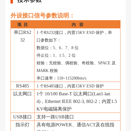
外设接口信号参数说明：
项
目
内
容
串口
RS2
1 个RS232接口，内置15KV ESD 保护，串
32
口参数如下：
数据位：
5、6、7、8 位
停止位：
1、1.5、2 位
校验：无校验、偶校验、奇校验、
SPACE 及
MARK 校验
串口速率：
110~115200bits/s
RS485
1 个RS485接口，内置15KV ESD 保护
以太网口
1个 10/100 Base-T 以太网口(Lan1-lan
4)，
Ethernet IEEE 802-3, 802-2
；内置
1.5
KV电磁隔离保护
USB接口
支持一路
USB接口
指示灯
具有电源
POWER、通信ACT及在线指