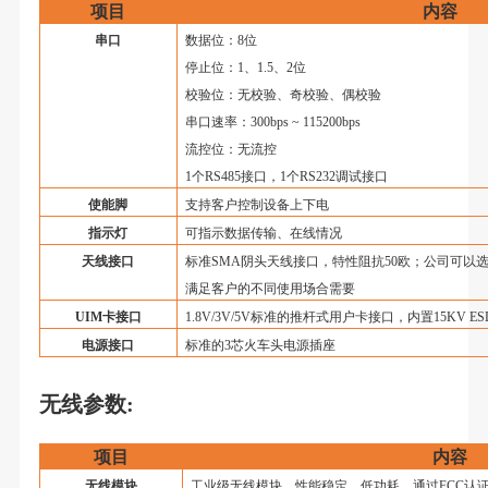
项目
内容
串口
数据位：8位
停止位：1、1.5、2位
校验位：无校验、奇校验、偶校验
串口速率：300bps ~ 115200bps
流控位：无流控
1个RS485接口，1个RS232调试接口
使能脚
支持客户控制设备上下电
指示灯
可指示数据传输、在线情况
天线接口
标准SMA阴头天线接口，特性阻抗50欧；公司可以选配3
满足客户的不同使用场合需要
UIM卡接口
1.8V/3V/
5V标
准的推杆式用户卡接口，内置15KV ES
电源
接口
标准的3芯火车头电源插座
无线参数
:
项目
内容
无线模块
工业级无线模块，性能稳定，低功耗，通过FCC认证、