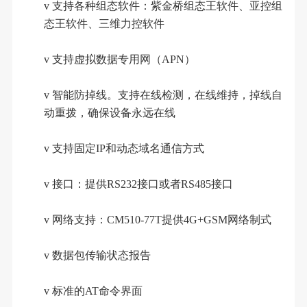
v
支持各种组态软件：紫金桥组态王软件、亚控组
态王软件、三维力控软件
v
支持虚拟数据专用网（
APN）
v
智能防掉线。支持在线检测，在线维持，掉线自
动重拨，确保设备永远在线
v
支持固定
IP和动态域名通信方式
v
接口：提供
RS232接口或者RS485接口
v
网络支持：
CM510-7
7
T提供4G+GSM网络制式
v
数据包传输状态报告
v
标准的
AT命令界面