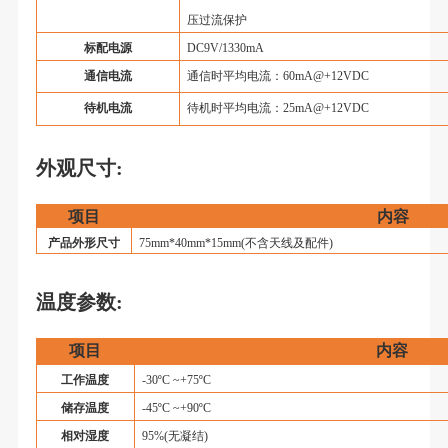
压过流保护
标配电源
DC9V/1330mA
通信电流
通信时平均电流：60mA@+12VDC
待机电流
待机时平均电流：25mA@+12VDC
外观尺寸
:
项目
内容
产品外形尺寸
75mm*40mm*15mm(不含天线及配件)
温度参数
:
项目
内容
工作温度
-30ºC ~+75ºC
储存温度
-45ºC ~+90ºC
相对湿度
95%(无凝结)