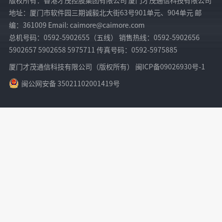
地址：厦门市软件园三期诚毅北大街63号901单元、904单元 邮
编：361009 Email: caimore@caimore.com
总机号码：0592-5902655（五线） 销售热线：0592-5902656
5902657 5902658 5975711 传真号码：0592-5975885
厦门才茂通信科技有限公司（版权所有） 闽ICP备09026930号-1
闽公网安备 35021102001419号