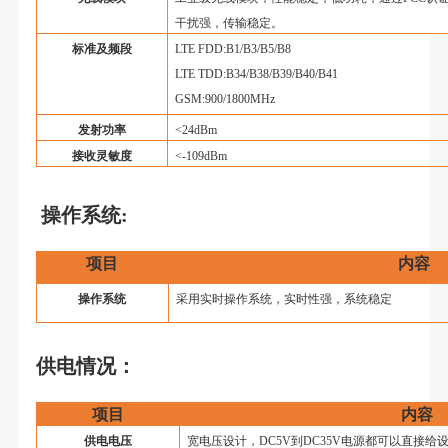
干扰强，传输稳定。
标准及频段
LTE FDD:B1/B3/B5/B8
LTE TDD:B34/B38/B39/B40/B41
GSM:900/1800MHz
发射功率
<24dBm
接收灵敏度
<-109dBm
操作系统
:
项目
内容
操
作系统
采用实时操作系统，实时性强，系统稳定
供电情况：
项目
内容
供电电压
宽电压设计，DC5V到DC35V电源都可以直接