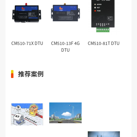
CM510-71X DTU
CM510-13F 4G
CM510-81T DTU
DTU
推荐案例