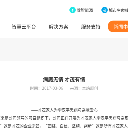
数智能源
城市生命
智慧云平台
解决方案
服务支持
新闻中
病魔无情 才茂有情
时间：2017-03-06
来源：本站原创
——才茂家人为李汉平患病母亲献爱心
来是公司领导的号召组织下，公司正在开展为才茂家人李汉平患病母亲
！”这是才茂的企业宗旨。“团结、自信、坚韧、创新”这是所有才茂家