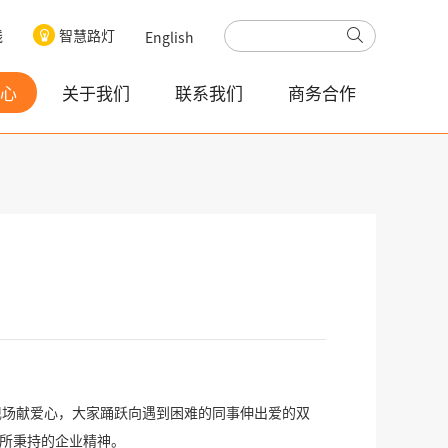
线
智慧路灯
English
心
关于我们
联系我们
商务合作
现场献爱心，大家踊跃向遇到困难的同事伸出爱的双
人所秉持的企业精神。