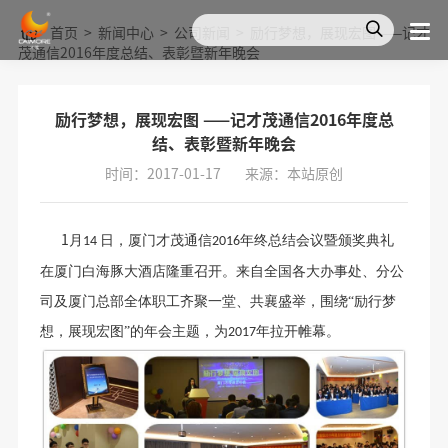
首页
>
新闻中心
>
公司新闻
>
励行梦想，展现宏图 ——记才
茂通信2016年度总结、表彰暨新年晚会
励行梦想，展现宏图 ——记才茂通信2016年度总
结、表彰暨新年晚会
时间：2017-01-17
来源：本站原创
1
月
日，厦门才茂通信
年终总结会议暨颁奖典礼
14
2016
在厦门白海豚大酒店隆重召开。来自全国各大办事处、分公
司及厦门总部全体职工齐聚一堂、共襄盛举，围绕“励行梦
想，展现宏图”的年会主题，为
年拉开帷幕。
2017