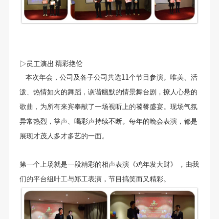
▷员工演出 精彩绝伦
11
本次年会，公司及各子公司共选
个节目参演。唯美、活
泼、热情如火的舞蹈，诙谐幽默的情景舞台剧，撩人心悬的
歌曲，为所有来宾奉献了一场视听上的饕餮盛宴。现场气氛
异常热烈，掌声、喝彩声持续不断。每年的晚会表演，都是
展现才茂人多才多艺的一面。
第一个上场就是一段精彩的相声表演《鸡年发大财》
，由我
们的平台组叶工与郑工表演，节目搞笑而又精彩。