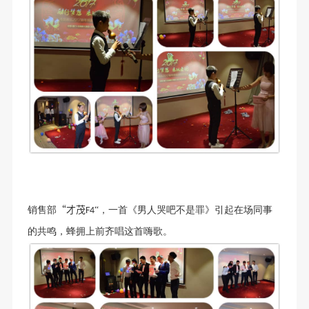
“才茂
销售部
“，一首《男人哭吧不是罪》引起在场同事
F4
的共鸣，蜂拥上前齐唱这首嗨歌。