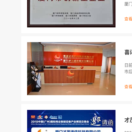
厦门
市
查看
喜
日
市后备
（
原
查看
才