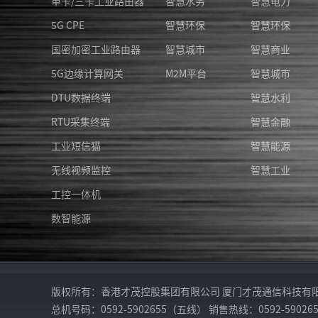
单卡/三卡工业路由器
智慧水务
智慧电力
5G CPE
智慧环保
智慧环保
国密加密工业路由器
智慧城市
智慧商业
5G边缘计算网关
M2M平台
智慧城市
DTU数据终端
智慧水利
RTU采集终端
智慧金融
工业短信猫
智慧能源
无线视频监控
智慧工业
工控一体机
数智能源
版权所有：香港才茂控股集团有限公司 厦门才茂通信科技有限公司 地址：
总机号码：0592-5902655（五线） 销售热线：0592-5902656 5