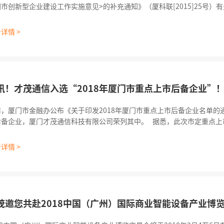
市创新型企业建设工作实施意见>的补充通知》（厦科联[2015]25号）
创新型企业认定工作领导小组审核、信用核查，我司正式认定为厦门市创新型
总61家）。
详情 >
讯！才茂通信入选“2018年厦门市重点上市后备企业”
前，厦门市金融办公布《关于印发2018年厦门市重点上市后备企业名单的通
企业，厦门才茂通信科技有限公司荣列其中。 据悉，此次市定重点上市企业名单是由各区政府
管委会）上市办推荐的上市后备企业基础上，经过认真筛选，按照“成熟
则确定的。厦门才茂通信成功跻身“2018年厦门市重点上市后
详情 >
茂邀您共赴2018中国（广州）国际商业智能设备产业博