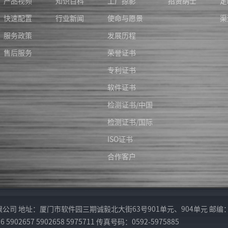
产品视频
知识百科
工厂掠影
招贤纳士
定
快速配置
行业新闻
使命与愿景
渠
服务政策
发展历程
售后服务
荣誉证书
专利证书
软件证书
检测证书/中国
检测证书/国际
ISO证书
合作客户
厦门市软件园三期诚毅北大街63号901单元、904单元 邮编：361009 Ema
902657 5902658 5975711 传真号码：0592-5975885