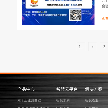
20
会
及产品
售
查看
1...
«
3
产品中心
智慧云平台
解决方案
双卡工业路由器
智慧水利
智慧农业