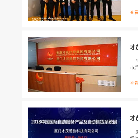
会
查看
才
4
市
工
技
查看
才
厦门