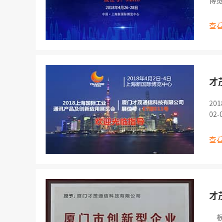
博览
查看
才
20
0
\
设
查看
才
根