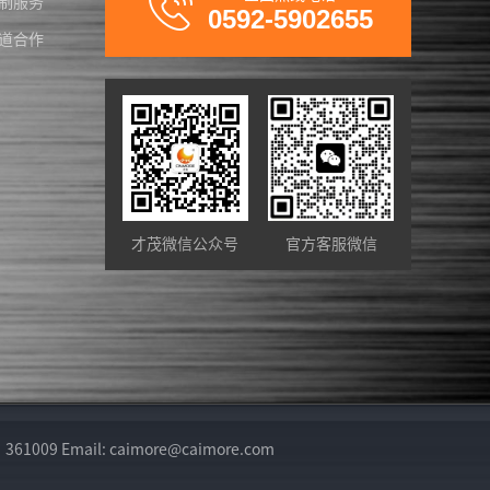
制服务
0592-5902655
道合作
才茂微信公众号
官方客服微信
il: caimore@caimore.com