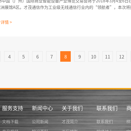
18中国（广州）国际商业智能设备产业博览交易会将于2018年3月4至6
琶洲展馆A区。才茂通信作为工业级无线通信行业内的“领航者”，本次将
参展，我们真诚邀请您到B140号展位参观洽谈。 对于线下智能零售方面，目前市面上各类智能零
功能的新型自助售货机如零食售卖机、自助榨汁机、自助咖啡机、盒饭
详情 >
4
5
6
7
8
9
10
11
12
服务支持
新闻中心
关于我们
联系我们
文档下载
公司新闻
才茂简介
联系我们
样