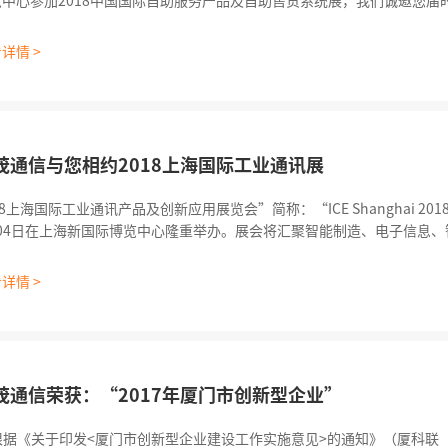
中心参加2018中国国际自助服务产品及自助售货系统展，我们诚邀您届时
谈。 展会日期：2018年4月26日-28日 展会地点：上海新国
详情 >
茂通信与您相约2018上海国际工业通讯展
18上海国际工业通讯产品及创新应用展览会”简称：“ICE Shanghai 201
2-04日在上海新国际博览中心隆重举办。展会将汇聚智能制造、电子信息
电力、智能教育、航空航天、医药\医疗、仓储物流、智能交通、电信业、
等领域超3万名专业观众，是国际以及国内工业通讯领域实力厂商集中展示
详情 >
茂通信荣获：“2017年厦门市创新型企业”
据《关于印发<厦门市创新型企业建设工作实施意见>的通知》（厦科联〔2