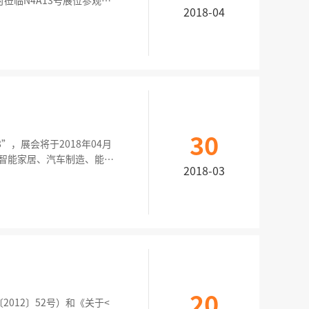
莅临N4A13号展位参观洽
2018-04
际博览中心（上海市浦东新区龙
30
8”，展会将于2018年04月
、智能家居、汽车制造、能源
2018-03
公共安全、民生政务、基础建
产品、技术、解决方案
20
012〕52号）和《关于<