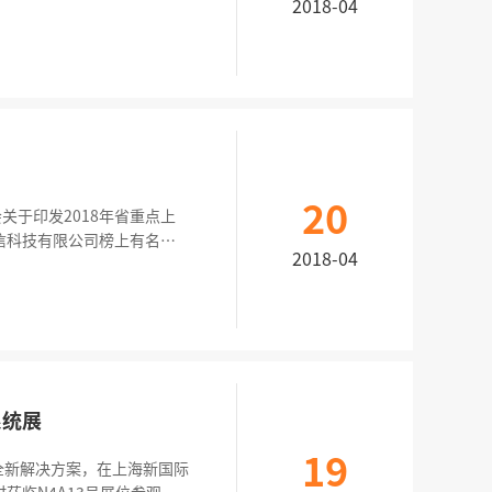
2018-04
众瞩目，媒体对才茂通信展位
20
于印发2018年省重点上
信科技有限公司榜上有名。
2018-04
通信主要业务板块与国家科
薪助
系统展
19
业全新解决方案，在上海新国际