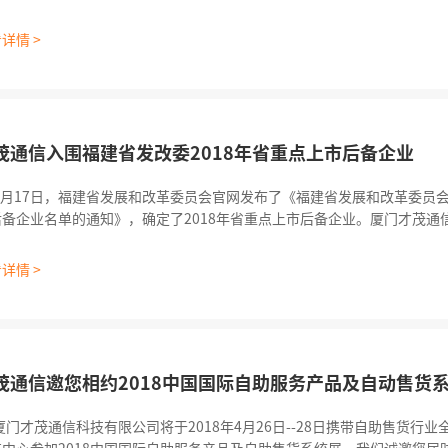
上展出了系列工业自助终端无线通信产品，备受与会专家、业界人士及观
进行了采访报道。 &n
详情 >
茂通信入围福建省发改委2018年省重点上市后备企业
月17日，福建省发展和改革委员会官网发布了《福建省发展和改革委员会关
后备企业名单的通知》，确定了2018年省重点上市后备企业。厦门才茂通
业级路由器、远程数传终端、4G无线视频采集终端，工控一体机等，才茂
发展规划高度契合，5G时代的到来更是为才茂通信主营业务的高速增长添
详情 >
茂通信邀您相约2018中国国际自助服务产品及自动售货
才茂通信科技有限公司将于2018年4月26日--28日携带自助售货行