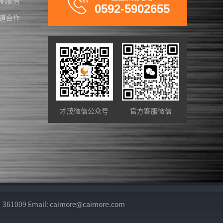
制服务
0592-5902655
道合作
才茂微信公众号
官方客服微信
il: caimore@caimore.com