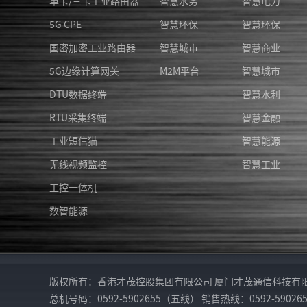
单卡/三卡工业路由器
智慧水务
智慧电力
5G CPE
智慧环保
智慧环保
国密加密工业路由器
智慧城市
智慧商业
5G边缘计算网关
M2M平台
智慧城市
DTU数据终端
智慧水利
RTU采集终端
智慧金融
工业短信猫
智慧能源
无线视频监控
智慧工业
工控一体机
数智能源
版权所有：香港才茂控股集团有限公司 厦门才茂通信科技有限公司 地址：
总机号码：0592-5902655（五线） 销售热线：0592-5902656 5