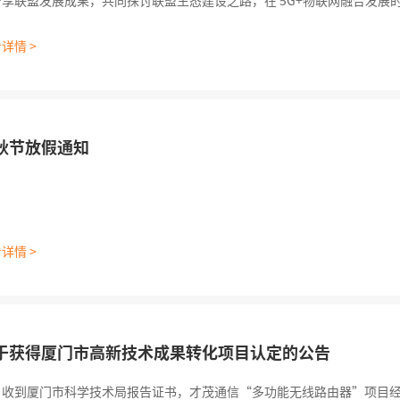
分享联盟发展成果，共同探讨联盟生态建设之路，在 5G+物联网融合发展
济新时代。来自中国移动物联网联盟成员及行业上下游合作伙伴的嘉宾参
席峰会。 峰会上，联盟还公布了新的会员权益清单,向联盟理事会单位、
详情 >
秋节放假通知
详情 >
于获得厦门市高新技术成果转化项目认定的公告
日收到厦门市科学技术局报告证书，才茂通信“多功能无线路由器”项目