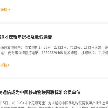
则，确定了2020年厦门市重点上市后备企业，现予印发。市金融监管局(市
、扶持政策倾斜、融资需求对接等方面加大服务力度，优先支持市重点上市
详情 >
市金融工作办
020才茂新年祝福及放假通告
春节假期1月22日—2月22日，共12天，2月3日正常上班，春节期间我们仍将接听您
9468 技术问题： 视频监控、工控机产品请拨打黄工电话：
358399576 路由器产品请拨打李工电话：0592-5908951、1820607
2-5908952、133583926
详情 >
茂通信成为中国移动物联网联标准会员单位
1月15日，以“5G+未来无限可能”为主题的中国移动物联网联盟产业生