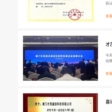
目
厦门
使
查看
才
今天
出席
要
创
查看
喜