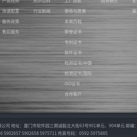
产品视频
知识百科
工厂掠影
招贤纳士
定
快速配置
行业新闻
使命与愿景
渠
服务政策
发展历程
售后服务
荣誉证书
专利证书
软件证书
检测证书/中国
检测证书/国际
ISO证书
合作客户
厦门市软件园三期诚毅北大街63号901单元、904单元 邮编：361009 Ema
902657 5902658 5975711 传真号码：0592-5975885