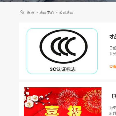
首页
>
新闻中心
>
公司新闻
才
日
系列
质
式
查看
【
为
府