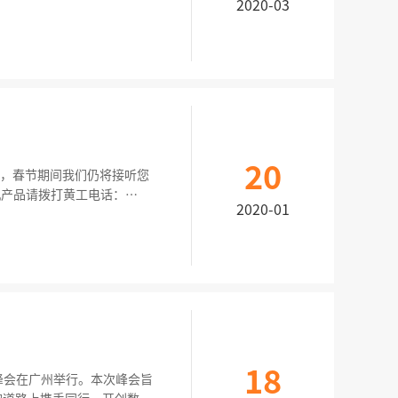
2020-03
上市办)将在资本市场知识培
后备企业。2月12日，由厦
20
2020-01
9361 数传产品请拨打林工电话：
18
态峰会在广州举行。本次峰会旨