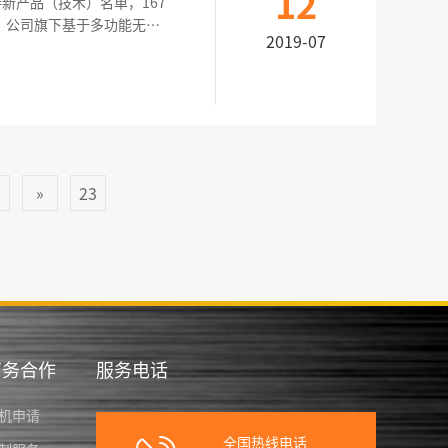
12
新产品（技术）名单，167
，公司旗下基于多功能无线
2019-07
称号。 &nb
1
»
23
商务合作
服务电话
机申请
全国热线电话