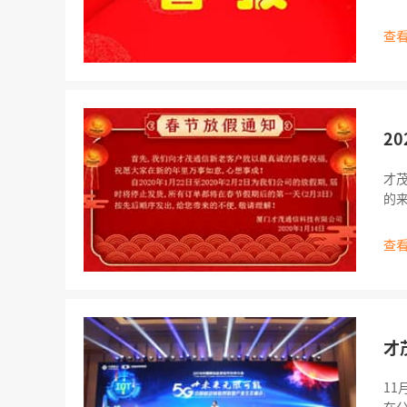
原
训
查看
门
2
才茂通信放假通告： 
的来电！ 商务事宜请拨打电话：1332832
13
059
查看
才
1