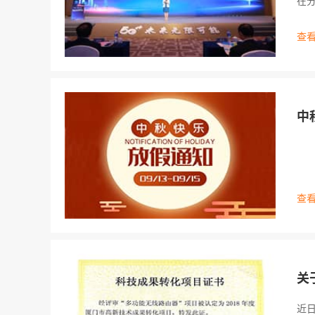
在
经
查看
中
查看
关
近