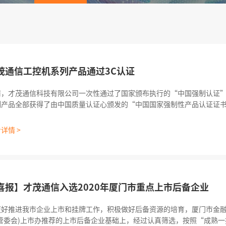
茂通信工控机系列产品通过3C认证
前，才茂通信科技有限公司一次性通过了国家颁布执行的“中国强制认证
产品全部获得了由中国质量认证心颁发的“中国国家强制性产品认证证书”（
量是企业生存的关键。才茂通信以提高企业发展战略为基点，促进建立体
，优化组织结构，完善经营管理，带动服务和产品的结构调整，推动技术
详情 >
喜报】才茂通信入选2020年厦门市重点上市后备企业
更好推进我市企业上市和挂牌工作，积极做好后备资源的培育，厦门市金融
(管委会)上市办推荐的上市后备企业基础上，经过认真筛选，按照“成熟