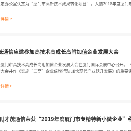
认定办公室认定为“厦门市高新技术成果转化项目”，入选2018年度厦
才茂多功能无线路由器设备，融合完整工业级DTU功能，采用工业级NB-Io
其具有超强无线通信能力；并提供多种形式的通信链路备份功能，确
详情 >
茂通信应邀参加高技术高成长高附加值企业发展大会
厦门市高技术高成长高附加值企业发展大会在厦门国际会展中心召开。 省委常委、市委书记胡昌升
大会并作《实施“三高”企业倍增行动 加快现代产业跃升发展》的重要讲话。 胡昌升同时
把厦门现有的“三高”企业加快培育成行业领军企业，让成千上万的“三
新创业之城的主力军，成为支撑厦门高质量
详情 >
讯|才茂通信荣获“2019年度厦门市专精特新小微企业”